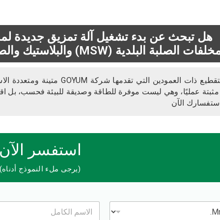
 الصلبة البلدية (MSW) والبلاستيك والصناعية أو توسيع المشروع القائم؟
آلة التقطيع ذات العمودين التي ت
 مثبتة عمليًا، وهي ليست موفرة للطاقة وصديقة للبيئة فحسب، بل اقتص
استفسارك الآن
استفسر الآن
(يرجى ملء النموذج أدناه)
ا
ل