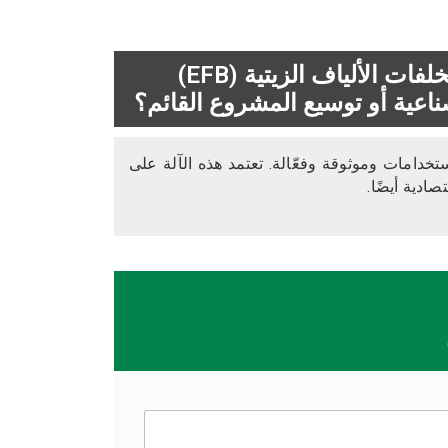
هل تبحث عن بدء تشغيل آلة تمزيق جديدة لمخلفات الألياف الزيتية (EFB)
قدمها شركة GOYUM متينة ومتعددة الاستخدامات وموثوقة وفعّالة. تعتمد هذه الآلة على
ادية أيضًا.