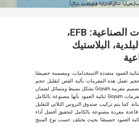
مفرمات المخلفات الصناعية: EFB،
لبلدية، البلاستيك
عية
Goyum الصناعية ثنائية العمود متعددة الاستخدامات، ومصممة خصيصًا
لحجم. تعمل هذه المفرمات بآلية القص لتقليل حجم
المخلفات إلى أحجام مختلفة. تم تصميم مفرمة Goyum بشكل بسيط ومتماثل لضمان
سهولة التشغيل والكفاءة.تتميز مفرمات Goyum ثنائية العمود بأنها مصنوعة بالكامل
نة. كما يتم تركيب صندوق التروس الثلاثي للتقليل
 قاعدة مفردة مصنوعة بالكامل لتحقيق أفضل أداء
نائية العمود خصيصًا بحيث يختلف حسب نوع المنتج