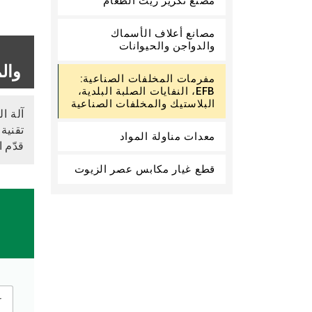
مصنع تكرير زيت الطعام
مصانع أعلاف الأسماك
والدواجن والحيوانات
والمخلفات
مفرمات المخلفات الصناعية:
EFB، النفايات الصلبة البلدية،
البلاستيك والمخلفات الصناعية
تقنية
معدات مناولة المواد
قدّم 
قطع غيار مكابس عصر الزيوت
M
r