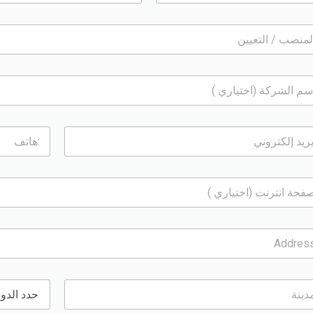
ا
س
م
ا
ل
ك
ا
م
ل
*
ه
ا
ت
ف
:
*
ح
د
د