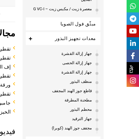
معصرة زيت / مكبس زيت – G VC-I
0
مبثّق فول الصويا
مجال
معدات تجهيز البذور
تقطيع 
جهاز إزالة القشرة
تقطيع 
جهاز إزالة الحصى
إف ال
جهاز إزالة القشرة
تقطيع
منظف البذور
ورقة 
قاطع جوز الهند المجفف
تقطيع
مطحنة المطرقة
جامبو
محطم البذور
الخيز
جهاز الترقيد
مجفف جوز الهند (كوبرا)
فيديو