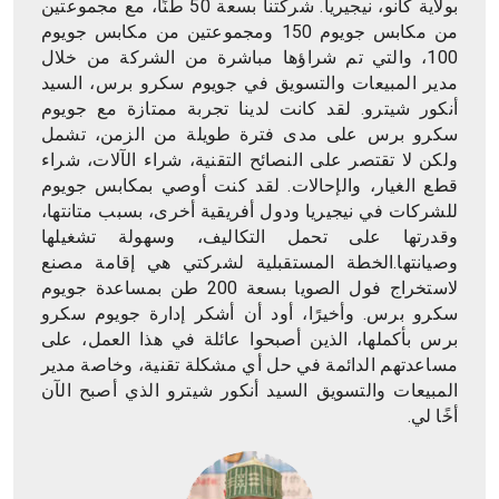
بولاية كانو، نيجيريا. شركتنا بسعة 50 طنًا، مع مجموعتين
من مكابس جويوم 150 ومجموعتين من مكابس جويوم
100، والتي تم شراؤها مباشرة من الشركة من خلال
مدير المبيعات والتسويق في جويوم سكرو برس، السيد
أنكور شيترو. لقد كانت لدينا تجربة ممتازة مع جويوم
سكرو برس على مدى فترة طويلة من الزمن، تشمل
ولكن لا تقتصر على النصائح التقنية، شراء الآلات، شراء
قطع الغيار، والإحالات. لقد كنت أوصي بمكابس جويوم
للشركات في نيجيريا ودول أفريقية أخرى، بسبب متانتها،
وقدرتها على تحمل التكاليف، وسهولة تشغيلها
وصيانتها.الخطة المستقبلية لشركتي هي إقامة مصنع
لاستخراج فول الصويا بسعة 200 طن بمساعدة جويوم
سكرو برس. وأخيرًا، أود أن أشكر إدارة جويوم سكرو
برس بأكملها، الذين أصبحوا عائلة في هذا العمل، على
مساعدتهم الدائمة في حل أي مشكلة تقنية، وخاصة مدير
المبيعات والتسويق السيد أنكور شيترو الذي أصبح الآن
أخًا لي.