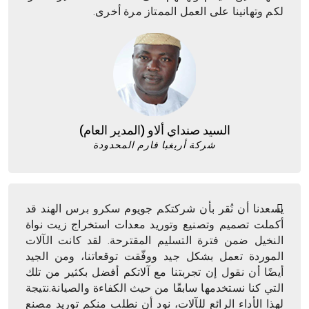
لكم وتهانينا على العمل الممتاز مرة أخرى.
السيد صنداي ألاو (المدير العام)
شركة أريغبا فارم المحدودة
يسعدنا أن نُقر بأن شركتكم جويوم سكرو برس الهند قد
أكملت تصميم وتصنيع وتوريد معدات استخراج زيت نواة
النخيل ضمن فترة التسليم المقترحة. لقد كانت الآلات
الموردة تعمل بشكل جيد ووفّقت توقعاتنا، ومن الجيد
أيضًا أن نقول إن تجربتنا مع آلاتكم أفضل بكثير من تلك
التي كنا نستخدمها سابقًا من حيث الكفاءة والصيانة.نتيجة
لهذا الأداء الرائع للآلات، نود أن نطلب منكم توريد مصنع