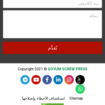
E
n
m
m
e
e
a
*
*
ر
i
س
l
ا
*
ل
ة
*
يُقدِّم
Copyright 2021 ©
GOYUM SCREW PRESS
Sitemap
استكشاف الأخطاء وإصلاحها