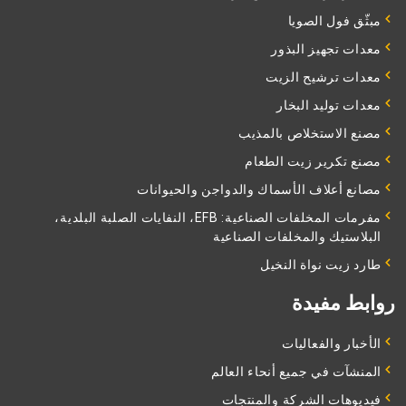
مبثّق فول الصويا
معدات تجهيز البذور
معدات ترشيح الزيت
معدات توليد البخار
مصنع الاستخلاص بالمذيب
مصنع تكرير زيت الطعام
مصانع أعلاف الأسماك والدواجن والحيوانات
مفرمات المخلفات الصناعية: EFB، النفايات الصلبة البلدية،
البلاستيك والمخلفات الصناعية
طارد زيت نواة النخيل
روابط مفيدة
الأخبار والفعاليات
المنشآت في جميع أنحاء العالم
فيديوهات الشركة والمنتجات