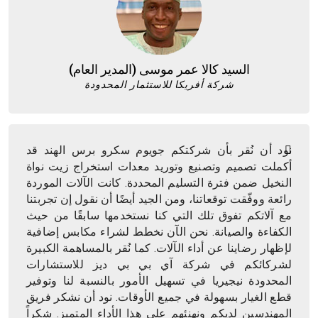
السيد كالا عمر موسى (المدير العام)
شركة أفريكا للاستثمار المحدودة
نود أن نُقر بأن شركتكم جويوم سكرو برس الهند قد
أكملت تصميم وتصنيع وتوريد معدات استخراج زيت نواة
النخيل ضمن فترة التسليم المحددة. كانت الآلات الموردة
رائعة ووفّقت توقعاتنا، ومن الجيد أيضًا أن نقول إن تجربتنا
مع آلاتكم تفوق تلك التي كنا نستخدمها سابقًا من حيث
الكفاءة والصيانة. نحن الآن نخطط لشراء مكابس إضافية
لإظهار رضاينا عن أداء الآلات. كما نُقر بالمساهمة الكبيرة
لشركائكم في شركة آي بي بي ديز للاستشارات
المحدودة نيجيريا في تسهيل الأمور بالنسبة لنا وتوفير
قطع الغيار بسهولة في جميع الأوقات. نود أن نشكر فريق
المهندسين لديكم ونهنئهم على هذا الأداء المتميز. شكراً