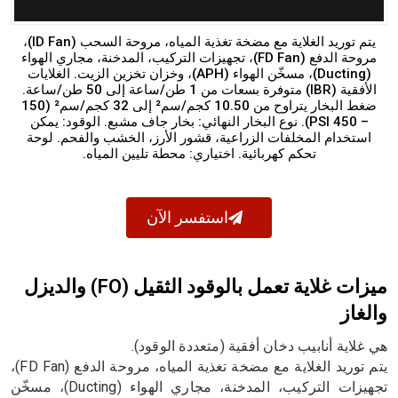
يتم توريد الغلاية مع مضخة تغذية المياه، مروحة السحب (ID Fan)،
مروحة الدفع (FD Fan)، تجهيزات التركيب، المدخنة، مجاري الهواء
(Ducting)، مسخّن الهواء (APH)، وخزان تخزين الزيت. الغلايات
الأفقية (IBR) متوفرة بسعات من 1 طن/ساعة إلى 50 طن/ساعة.
ضغط البخار يتراوح من 10.50 كجم/سم² إلى 32 كجم/سم² (150
– 450 PSI). نوع البخار النهائي: بخار جاف مشبع. الوقود: يمكن
استخدام المخلفات الزراعية، قشور الأرز، الخشب والفحم. لوحة
تحكم كهربائية. اختياري: محطة تليين المياه.
استفسر الآن
ميزات غلاية تعمل بالوقود الثقيل (FO) والديزل
والغاز
هي غلاية أنابيب دخان أفقية (متعددة الوقود).
يتم توريد الغلاية مع مضخة تغذية المياه، مروحة الدفع (FD Fan)،
تجهيزات التركيب، المدخنة، مجاري الهواء (Ducting)، مسخّن