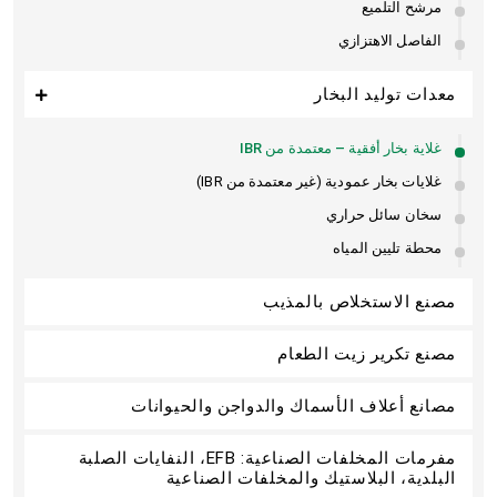
مرشح التلميع
الفاصل الاهتزازي
معدات توليد البخار
غلاية بخار أفقية – معتمدة من IBR
غلايات بخار عمودية (غير معتمدة من IBR)
سخان سائل حراري
محطة تليين المياه
مصنع الاستخلاص بالمذيب
مصنع تكرير زيت الطعام
مصانع أعلاف الأسماك والدواجن والحيوانات
مفرمات المخلفات الصناعية: EFB، النفايات الصلبة
البلدية، البلاستيك والمخلفات الصناعية