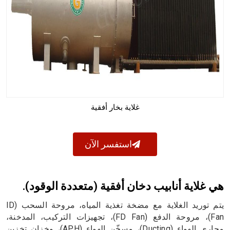
غلاية بخار أفقية
استفسر الآن
هي غلاية أنابيب دخان أفقية (متعددة الوقود).
يتم توريد الغلاية مع مضخة تغذية المياه، مروحة السحب (ID
Fan)، مروحة الدفع (FD Fan)، تجهيزات التركيب، المدخنة،
مجاري الهواء (Ducting)، مسخّن الهواء (APH)، وخزان تخزين