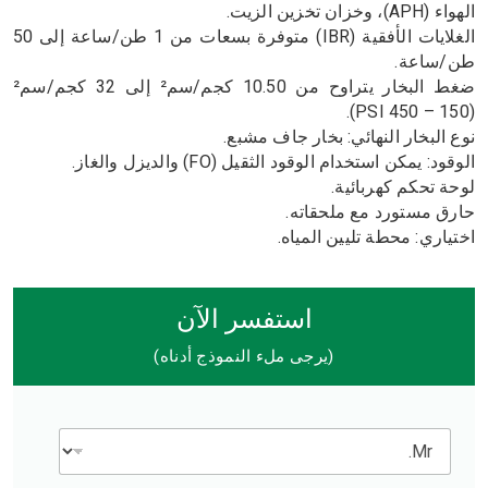
الهواء (APH)، وخزان تخزين الزيت.
الغلايات الأفقية (IBR) متوفرة بسعات من 1 طن/ساعة إلى 50
طن/ساعة.
ضغط البخار يتراوح من 10.50 كجم/سم² إلى 32 كجم/سم²
(150 – 450 PSI).
نوع البخار النهائي: بخار جاف مشبع.
الوقود: يمكن استخدام الوقود الثقيل (FO) والديزل والغاز.
لوحة تحكم كهربائية.
حارق مستورد مع ملحقاته.
اختياري: محطة تليين المياه.
استفسر الآن
(يرجى ملء النموذج أدناه)
M
r
.