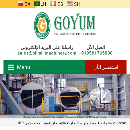
ENGLISH
FRANÇAIS
العربية
RUSSIA
اتصل الآن
راسلنا على البريد الإلكتروني
sales@oilmillmachinery.com
919501765000+
Menu
استفسر الآن
Home
منتجات
معدات توليد البخار
غلاية بخار أفقية – معتمدة من IBR