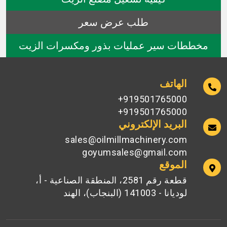
طلب عرض سعر
مخططات سير عمليات بذور ومكسرات الزيت
الهاتف
919501765000+
919501765000+
البريد الإلكتروني
sales@oilmillmachinery.com
goyumsales@gmail.com
الموقع
قطعة رقم 2581، المنطقة الصناعية - أ،
لوديانا - 141003 (البنجاب)، الهند