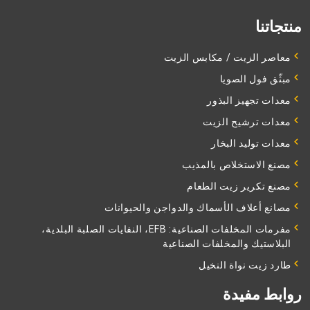
منتجاتنا
معاصر الزيت / مكابس الزيت
مبثّق فول الصويا
معدات تجهيز البذور
معدات ترشيح الزيت
معدات توليد البخار
مصنع الاستخلاص بالمذيب
مصنع تكرير زيت الطعام
مصانع أعلاف الأسماك والدواجن والحيوانات
مفرمات المخلفات الصناعية: EFB، النفايات الصلبة البلدية،
البلاستيك والمخلفات الصناعية
طارد زيت نواة النخيل
روابط مفيدة