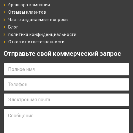
брошюра компании
Отзывы клиентов
Часто задаваемые вопросы
Блог
политика конфиденциальности
Отказ от ответственности
Отправьте свой коммерческий запрос
П
о
л
Т
н
е
о
л
е
Э
е
и
л
ф
м
е
о
я
С
к
н
*
о
т
*
о
р
б
о