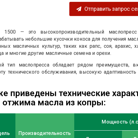
Отправить запрос с
m 1500 — это высокопроизводительный маслопресс
абатывать небольшие кусочки кокоса для получения масл
чных масличных культур, таких как рапс, соя, арахис, 
ца и многие другие масличные семена и орехи.
й тип маслопресса обладает рядом преимуществ, вк
оту технического обслуживания, высокую адаптивност
.
е приведены технические харак
 отжима масла из копры:
Мощность (л.с
дель
Производительность