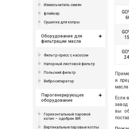
Измельчитель семян
GO
флейкер
6
Сушилка для копры
GO
Оборудование для
1
фильтрации масла
GO
Фильтр-пресс с насосом
2
Напорный листовой фильтр
Польский фильтр
Приме
и пре
Вибросепаратор
масла
Парогенерирующее
Если 
оборудование
завод
вы об
Горизонтальный паровой
поста
котел – одобрен IBR
Вертикальные паровые котлы
Пожал