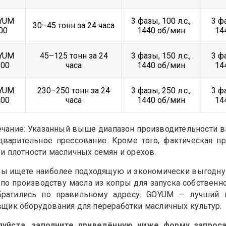
YUM
3 фазы, 100 л.с.,
3 фа
30–45 тонн за 24 часа
00
1440 об/мин
14
YUM
45–125 тонн за 24
3 фазы, 150 л.с.,
3 фа
500
часа
1440 об/мин
14
YUM
230–250 тонн за 24
3 фазы, 250 л.с.,
3 фа
400
часа
1440 об/мин
14
чание: Указанный выше диапазон производительности вк
дварительное прессование. Кроме того, фактическая п
 и плотности масличных семян и орехов.
вы ищете наиболее подходящую и экономически выгодн
 по производству масла из копры
для запуска собственно
ратились по правильному адресу. GOYUM — лучший и
вщик оборудования для переработки масличных культур.
уйста, заполните приведённую ниже форму запроса