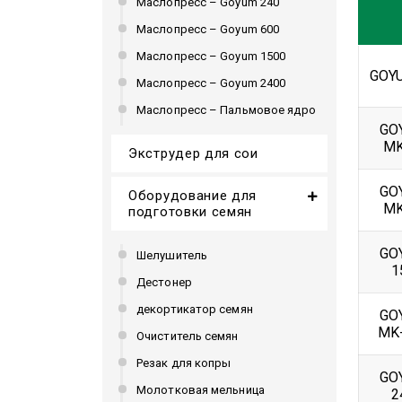
Маслопресс – Goyum 240
Маслопресс – Goyum 600
Маслопресс – Goyum 1500
GOY
Маслопресс – Goyum 2400
Маслопресс – Пальмовое ядро
GO
MK
Экструдер для сои
GO
Оборудование для
MK
подготовки семян
GO
Шелушитель
1
Дестонер
декортикатор семян
GO
MK
Очиститель семян
Резак для копры
GO
Молотковая мельница
2