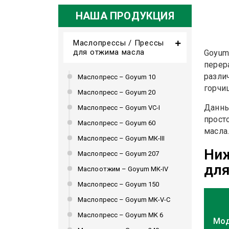
НАША ПРОДУКЦИЯ
Маслопрессы / Прессы
для отжима масла
Goyu
перер
разли
Маслопресс – Goyum 10
горчи
Маслопресс – Goyum 20
Данны
Маслопресс – Goyum VC-I
прост
Маслопресс – Goyum 60
масла
Маслопресс – Goyum МК-III
Ниж
Маслопресс – Goyum 207
для
Маслоотжим – Goyum МК-IV
Маслопресс – Goyum 150
Маслопресс – Goyum MK-V-C
Маслопресс – Goyum MK 6
Мо