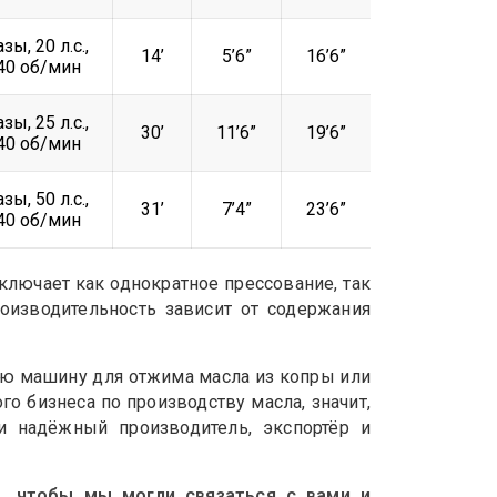
зы, 20 л.с.,
14’
5’6”
16’6”
40 об/мин
зы, 25 л.с.,
30’
11’6”
19’6”
40 об/мин
зы, 50 л.с.,
31’
7’4”
23’6”
40 об/мин
лючает как однократное прессование, так
роизводительность зависит от содержания
ую
машину для отжима масла из копры
или
го бизнеса по производству масла, значит,
 надёжный производитель, экспортёр и
, чтобы мы могли связаться с вами и