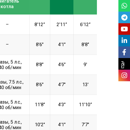
вигатель
котла
–
8’12”
2’11”
6’12”
–
8’6″
4’1″
8’8″
азы, 5 л.с.,
8’8″
4’6″
9′
40 об/мин
зы, 7.5 л.с.,
8’6″
4’7″
13′
40 об/мин
азы, 5 л.с.,
11’8″
4’3″
11’10”
40 об/мин
азы, 5 л.с.,
10’2″
4’1″
7’7″
40 об/мин