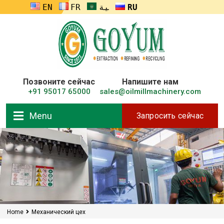
ENGLISH
FRANÇAIS
العربية
RUSSIA
Позвоните сейчас
Напишите нам
+91 95017 65000
sales@oilmillmachinery.com
Menu
Запросить сейчас
Home
Механический цех