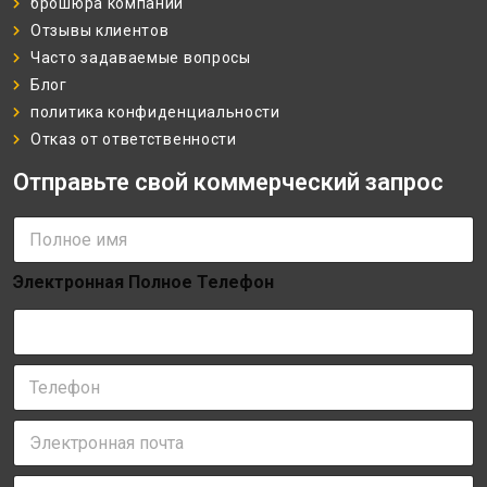
брошюра компании
Отзывы клиентов
Часто задаваемые вопросы
Блог
политика конфиденциальности
Отказ от ответственности
Отправьте свой коммерческий запрос
П
о
л
Электронная Полное Телефон
н
о
е
и
м
Т
я
е
*
л
Э
е
л
ф
е
о
С