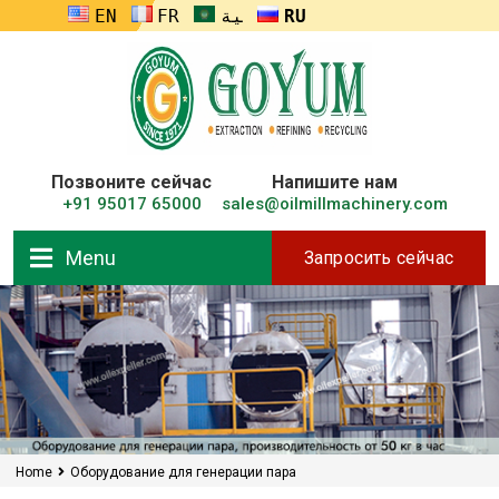
ENGLISH
FRANÇAIS
العربية
RUSSIA
Позвоните сейчас
Напишите нам
+91 95017 65000
sales@oilmillmachinery.com
Menu
Запросить сейчас
Home
Оборудование для генерации пара