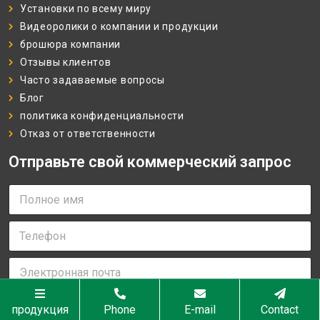
Установки по всему миру
Видеоролики о компании и продукции
брошюра компании
Отзывы клиентов
Часто задаваемые вопросы
Блог
политика конфиденциальности
Отказ от ответственности
Отправьте свой коммерческий запрос
П
о
л
Т
н
е
о
л
е
Э
е
и
л
ф
м
е
о
я
Телефон почта имя
к
н
продукция
Phone
E-mail
Contact
*
т