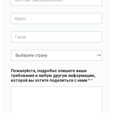
е
о
а
н
б
н
я
и
-
*
п
и
А
с
о
д
а
ч
р
й
т
е
т
а
Г
с
*
о
*
р
о
с
д
т
*
р
а
Пожалуйста, подробно опишите ваши
н
требования и любую другую информацию,
у
которой вы хотите поделиться с нами *
*
*