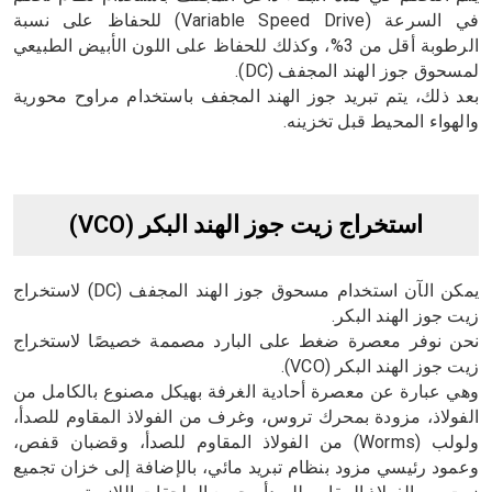
في السرعة (Variable Speed Drive) للحفاظ على نسبة
الرطوبة أقل من 3%، وكذلك للحفاظ على اللون الأبيض الطبيعي
لمسحوق جوز الهند المجفف (DC).
بعد ذلك، يتم تبريد جوز الهند المجفف باستخدام مراوح محورية
والهواء المحيط قبل تخزينه.
استخراج زيت جوز الهند البكر (VCO)
يمكن الآن استخدام مسحوق جوز الهند المجفف (DC) لاستخراج
زيت جوز الهند البكر.
نحن نوفر معصرة ضغط على البارد مصممة خصيصًا لاستخراج
زيت جوز الهند البكر (VCO).
وهي عبارة عن معصرة أحادية الغرفة بهيكل مصنوع بالكامل من
الفولاذ، مزودة بمحرك تروس، وغرف من الفولاذ المقاوم للصدأ،
ولولب (Worms) من الفولاذ المقاوم للصدأ، وقضبان قفص،
وعمود رئيسي مزود بنظام تبريد مائي، بالإضافة إلى خزان تجميع