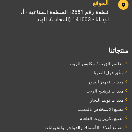
الموقع
قطعة رقم 2581، المنطقة الصناعية - أ،
لوديانا - 141003 (البنجاب)، الهند
منتجاتنا
معاصر الزيت / مكابس الزيت
مبثّق فول الصويا
معدات تجهيز البذور
معدات ترشيح الزيت
معدات توليد البخار
مصنع الاستخلاص بالمذيب
مصنع تكرير زيت الطعام
مصانع أعلاف الأسماك والدواجن والحيوانات