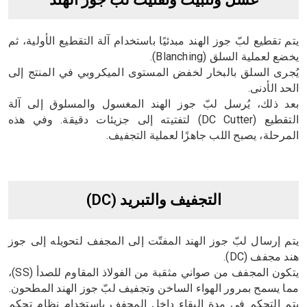
يتم تقطيع لبّ جوز الهند مبدئيًا باستخدام آلة التقطيع الأولية، ثم
يخضع لعملية السلق (Blanching).
يُجرى السلق بالبخار لخفض المستوى الميكروبي في المنتج إلى
الحد الأدنى.
بعد ذلك، يُرسل لبّ جوز الهند المغسول والمسلوق إلى آلة
التقطيع (DC Cutter) لتفتيته إلى جزيئات دقيقة. وفي هذه
المرحلة، يصبح اللب جاهزًا لعملية التجفيف.
التجفيف والتبريد (DC)
يتم إرسال لبّ جوز الهند المفتّت إلى المجفف لتحويله إلى جوز
هند مجفف (DC).
يتكون المجفف من صواني مثقبة من الفولاذ المقاوم للصدأ (SS)،
مما يسمح بمرور الهواء الساخن وتجفيف لبّ جوز الهند المطحون.
يتم التحكم في مدة البقاء داخل المجفف باستخدام نظام تحكم