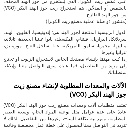
على عكس زيت الكوبرا، الذي يُستخرج من جوز الهند المجفف
بالشمس أو المدخّن، يتم استخراج زيت جوز الهند البكر (VCO)
من جوز الهند الطازج.
(منشور ذو صلة: عملية مصنع زيت الكوبرا)
الدول الرئيسية المنتجة لجوز الهند هي: إندونيسيا، الفلبين، الهند،
سريلانكا، البرازيل، فيتنام، المكسيك، بابوا غينيا الجديدة، تايلاند،
ماليزيا، نيجيريا، ساموا الأمريكية، غانا، ساحل العاج، موزمبيق،
تنزانيا وغيرها.
إذا كنت مهتمًا بإنشاء مصنعك الخاص لاستخراج الزيوت أو تحتاج
إلى مزيد من التفاصيل، فما عليك سوى التواصل معنا وإبلاغنا
بمتطلباتك.
الآلات والمعدات المطلوبة لإنشاء مصنع زيت
جوز الهند البكر (VCO)
تعتمد متطلبات آلات ومعدات مصنع زيت جوز الهند البكر (VCO)
عادةً على عدة عوامل مثل نوعية المواد الخام، وسعة العصر
المطلوبة، وميزانية تكلفة الإنتاج، وغيرها من التفاصيل. لذلك لا
تتردد في التواصل معنا للحصول على خطة عمل مخصصة وقائمة