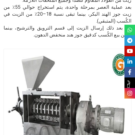
زيت من الفولاذ المقاوم للصدأ وجميع الملحقات اللازمة.
بعد عملية العصر بمرحلة واحدة، يتم استخراج حوالي 55٪ من
زيت جوز الهند البكر، بينما تبقى نسبة 18–20٪ من الزيت في
الكُسب (المتبقي).
يتم بعد ذلك إرسال الزيت إلى قسم الترويق والترشيح، بينما
يمكن بيع الكُسب كدقيق جوز هند منخفض الدهون.