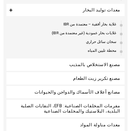
معدات توليد البخار
غلاية بخار أفقية – معتمدة من IBR
غلايات بخار عمودية (غير معتمدة من IBR)
سخان سائل حراري
محطة تليين المياه
مصنع الاستخلاص بالمذيب
مصنع تكرير زيت الطعام
مصانع أعلاف الأسماك والدواجن والحيوانات
مفرمات المخلفات الصناعية: EFB، النفايات الصلبة
البلدية، البلاستيك والمخلفات الصناعية
معدات مناولة المواد