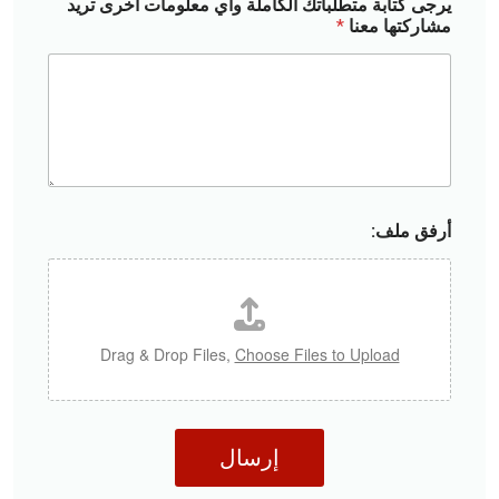
يرجى كتابة متطلباتك الكاملة وأي معلومات أخرى تريد
ل
ر
مشاركتها معنا
*
د
ي
و
)
ل
ة
*
أرفق ملف:
Drag & Drop Files,
Choose Files to Upload
إرسال