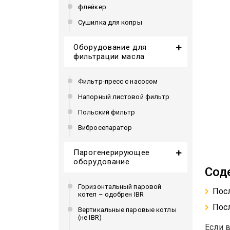
флейкер
Сушилка для копры
Оборудование для
фильтрации масла
Фильтр-пресс с насосом
Напорный листовой фильтр
Польский фильтр
Вибросепаратор
Парогенерирующее
оборудование
Сод
Горизонтальный паровой
Посл
котел – одобрен IBR
Посл
Вертикальные паровые котлы
(не IBR)
Если 