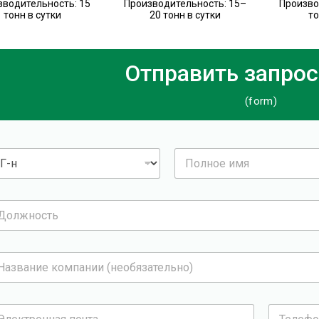
зводительность: 15
Производительность: 15–
Произво
тонн в сутки
20 тонн в сутки
то
Отправить запрос
(form)
П
о
л
н
о
е
и
м
я
*
Т