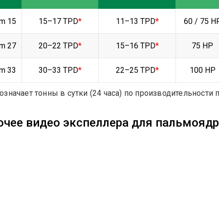
m 15
15–17 TPD
*
11–13 TPD
*
60 / 75 H
m 27
20–22 TPD
*
15–16 TPD
*
75 HP
m 33
30–33 TPD
*
22–25 TPD
*
100 HP
означает тонны в сутки (24 часа) по производительности 
очее видео экспеллера для пальмояд