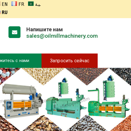
ENGLISH
FRANÇAIS
العربية
RUSSIA
Напишите нам
sales@oilmillmachinery.com
житесь с нами
Запросить сейчас