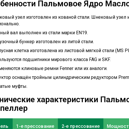
бенности Пальмовое Ядро Масл
овый узел изготовлен из кованой стали. Шнековый узел 
онально.
ный вал выполнен из стали марки EN19.
узочный бункер изготовлен из литой стали.
усная клетка изготовлена из листовой мягкой стали (MS Pla
льзуются подшипники мирового класса FAG и SKF.
еняются клиновые ремни Fenner или их аналоги.
уктор оснащён тройным цилиндрическим редуктором Premi
чатые муфты.
нические характеристики Пальм
пеллер
ель
1-е прессование
2-е прессование
Мощност