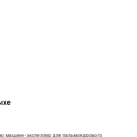
ыхе
ую машину-экспеллер для пальмоядрового