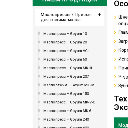
Осо
Маслопрессы / Прессы
Шнек
для отжима масла
опци
Глав
Маслопресс – Goyum 10
Загр
Маслопресс – Goyum 20
Корп
Маслопресс – Goyum VC-I
Испо
Маслопресс – Goyum 60
Прим
Маслопресс – Goyum МК-III
Ред
Маслопресс – Goyum 207
Маслоотжим – Goyum МК-IV
Зуб
Маслопресс – Goyum 150
Тех
Маслопресс – Goyum MK-V-C
Экс
Маслопресс – Goyum MK 6
Маслопресс – Goyum 240
Мод
Маслопресс – Goyum 600