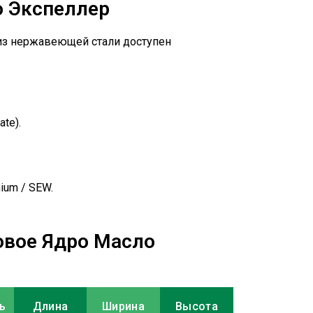
о Экспеллер
из нержавеющей стали доступен
te).
um / SEW.
овое Ядро Масло
ь
Длина
Ширина
Высота