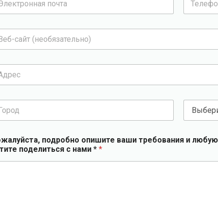
е
л
е
ф
о
н
*
с
т
р
а
жалуйста, подробно опишите ваши требования и любую
н
тите поделиться с нами *
*
у
*