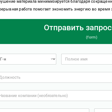
рушение материала минимизируется благодаря сокращён
рерывная работа помогает экономить энергию во время 
Отправить запрос
(form)
П
о
л
н
о
е
и
м
я
*
Т