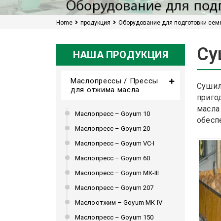
Home
продукция
Оборудование для подготовки сем
Су
НАША ПРОДУКЦИЯ
Маслопрессы / Прессы
Сушил
для отжима масла
приго
масла
Маслопресс – Goyum 10
обесп
Маслопресс – Goyum 20
Маслопресс – Goyum VC-I
Маслопресс – Goyum 60
Маслопресс – Goyum МК-III
Маслопресс – Goyum 207
Маслоотжим – Goyum МК-IV
Маслопресс – Goyum 150