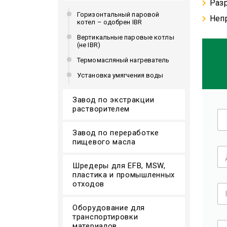
Раз
Горизонтальный паровой
Неп
котел – одобрен IBR
Вертикальные паровые котлы
(не IBR)
Термомасляный нагреватель
Установка умягчения воды
Завод по экстракции
растворителем
Г
-
н
Завод по переработке
пищевого масла
*
Д
о
Шредеры для EFB, MSW,
л
пластика и промышленных
ж
отходов
Н
н
а
о
з
Оборудование для
с
в
транспортировки
т
Э
а
материалов