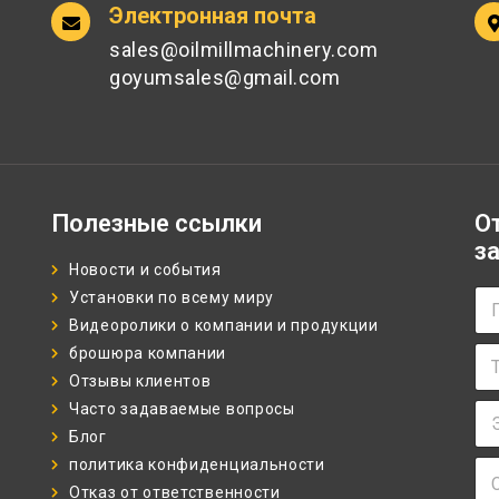
Электронная почта
sales@oilmillmachinery.com
goyumsales@gmail.com
Полезные ссылки
О
з
Новости и события
П
Установки по всему миру
о
Видеоролики о компании и продукции
л
Т
брошюра компании
н
е
о
Отзывы клиентов
л
е
Э
Часто задаваемые вопросы
е
и
л
ф
Блог
м
е
о
я
политика конфиденциальности
С
к
н
*
о
Отказ от ответственности
т