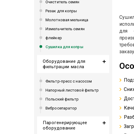
Очиститель семян
Резак для копры
Суши
Молотковая мельница
испол
Измельчитель семян
для 
произ
флейкер
требо
Сушилка для копры
заказу
Оборудование для
Осо
фильтрации масла
Под
Фильтр-пресс с насосом
Сни
Напорный листовой фильтр
Дос
Польский фильтр
Кач
Вибросепаратор
Разб
Парогенерирующее
Заг
оборудование