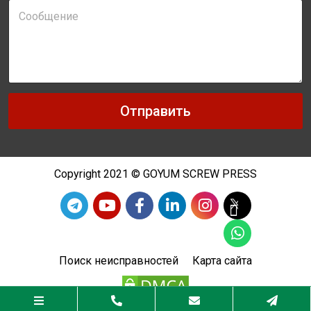
н
С
н
о
а
о
я
б
п
щ
о
е
ч
н
т
и
а
Отправить
е
*
*
Copyright 2021 © GOYUM SCREW PRESS
Поиск неисправностей
Карта сайта