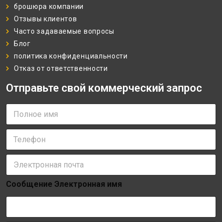
брошюра компании
Отзывы клиентов
Часто задаваемые вопросы
Блог
политика конфиденциальности
Отказ от ответственности
Отправьте свой коммерческий запрос
П
о
л
Т
н
е
о
л
е
Э
е
и
л
ф
м
е
о
я
Сообщение Электронная имя
к
н
*
т
*
р
о