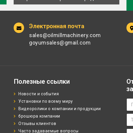
Электронная почта
sales@oilmillmachinery.com
goyumsales@gmail.com
Полезные ссылки
О
з
Новости и события
П
Установки по всему миру
о
Видеоролики о компании и продукции
л
Т
брошюра компании
н
е
о
Отзывы клиентов
л
е
Э
Часто задаваемые вопросы
е