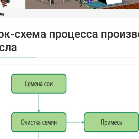
сла
ок-схема процесса произв
сла