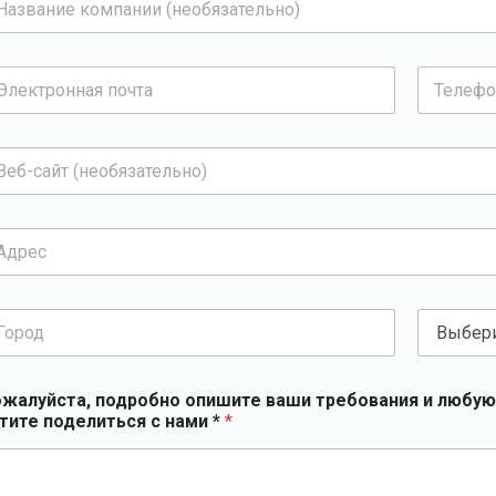
я
*
Т
е
л
е
ф
о
н
*
с
т
р
а
жалуйста, подробно опишите ваши требования и любую
н
тите поделиться с нами *
*
у
*