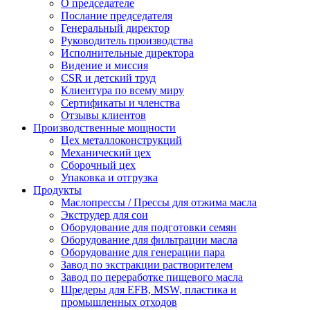
О председателе
Послание председателя
Генеральный директор
Руководитель производства
Исполнительные директора
Видение и миссия
CSR и детский труд
Клиентура по всему миру
Сертификаты и членства
Отзывы клиентов
Производственные мощности
Цех металлоконструкций
Механический цех
Сборочный цех
Упаковка и отгрузка
Продукты
Маслопрессы / Прессы для отжима масла
Экструдер для сои
Оборудование для подготовки семян
Оборудование для фильтрации масла
Оборудование для генерации пара
Завод по экстракции растворителем
Завод по переработке пищевого масла
Шредеры для EFB, MSW, пластика и
промышленных отходов