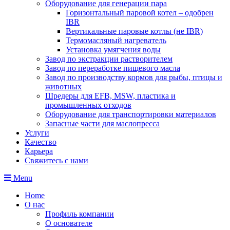
Оборудование для генерации пара
Горизонтальный паровой котел – одобрен
IBR
Вертикальные паровые котлы (не IBR)
Термомасляный нагреватель
Установка умягчения воды
Завод по экстракции растворителем
Завод по переработке пищевого масла
Завод по производству кормов для рыбы, птицы и
животных
Шредеры для EFB, MSW, пластика и
промышленных отходов
Оборудование для транспортировки материалов
Запасные части для маслопресса
Услуги
Качество
Карьера
Свяжитесь с нами
Menu
Home
О нас
Профиль компании
О основателе