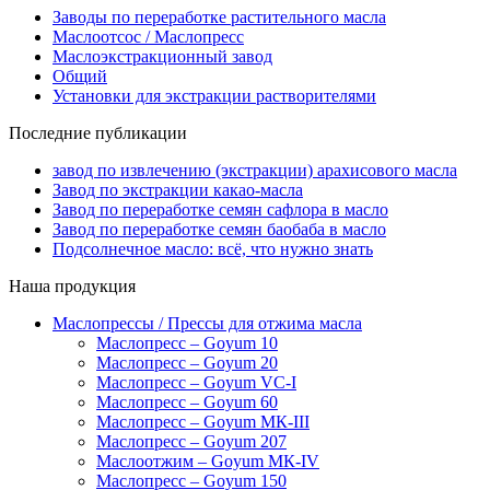
Заводы по переработке растительного масла
Маслоотсос / Маслопресс
Маслоэкстракционный завод
Общий
Установки для экстракции растворителями
Последние публикации
завод по извлечению (экстракции) арахисового масла
Завод по экстракции какао-масла
Завод по переработке семян сафлора в масло
Завод по переработке семян баобаба в масло
Подсолнечное масло: всё, что нужно знать
Наша продукция
Маслопрессы / Прессы для отжима масла
Маслопресс – Goyum 10
Маслопресс – Goyum 20
Маслопресс – Goyum VC-I
Маслопресс – Goyum 60
Маслопресс – Goyum МК-III
Маслопресс – Goyum 207
Маслоотжим – Goyum МК-IV
Маслопресс – Goyum 150