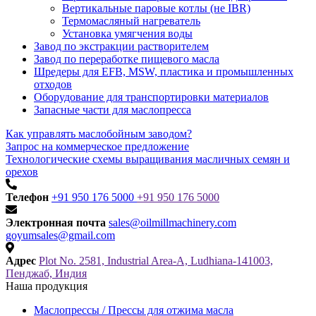
Вертикальные паровые котлы (не IBR)
Термомасляный нагреватель
Установка умягчения воды
Завод по экстракции растворителем
Завод по переработке пищевого масла
Шредеры для EFB, MSW, пластика и промышленных
отходов
Оборудование для транспортировки материалов
Запасные части для маслопресса
Как управлять маслобойным заводом?
Запрос на коммерческое предложение
Технологические схемы выращивания масличных семян и
орехов
Телефон
+91 950 176 5000
+91 950 176 5000
Электронная почта
sales@oilmillmachinery.com
goyumsales@gmail.com
Адрес
Plot No. 2581, Industrial Area-A, Ludhiana-141003,
Пенджаб, Индия
Наша продукция
Маслопрессы / Прессы для отжима масла