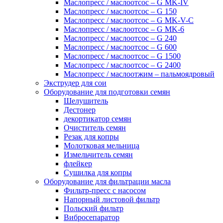
Маслопресс / маслоотсос – G MK-IV
Маслопресс / маслоотсос – G 150
Маслопресс / маслоотсос – G MK-V-C
Маслопресс / маслоотсос – G MK-6
Маслопресс / маслоотсос – G 240
Маслопресс / маслоотсос – G 600
Маслопресс / маслоотсос – G 1500
Маслопресс / маслоотсос – G 2400
Маслопресс / маслоотжим – пальмоядровый
Экструдер для сои
Оборудование для подготовки семян
Шелушитель
Дестонер
декортикатор семян
Очиститель семян
Резак для копры
Молотковая мельница
Измельчитель семян
флейкер
Сушилка для копры
Оборудование для фильтрации масла
Фильтр-пресс с насосом
Напорный листовой фильтр
Польский фильтр
Вибросепаратор