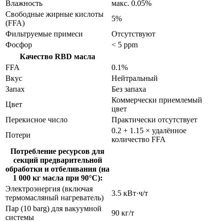
Влажность
макс. 0.05%
Свободные жирные кислоты
5%
(FFA)
Фильтруемые примеси
Отсутствуют
Фосфор
< 5 ppm
Качество RBD масла
FFA
0.1%
Вкус
Нейтральный
Запах
Без запаха
Коммерчески приемлемый
Цвет
цвет
Перекисное число
Практически отсутствует
0.2 + 1.15 × удалённое
Потери
количество FFA
Потребление ресурсов для
секций предварительной
обработки и отбеливания (на
1 000 кг масла при 90°C):
Электроэнергия (включая
3.5 кВт·ч/т
термомасляный нагреватель)
Пар (10 barg) для вакуумной
90 кг/т
системы