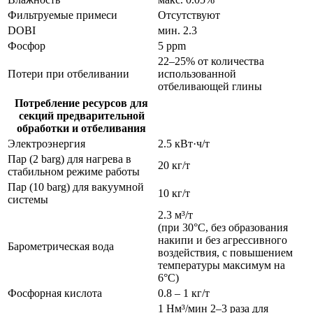
Фильтруемые примеси
Отсутствуют
DOBI
мин. 2.3
Фосфор
5 ppm
22–25% от количества
Потери при отбеливании
использованной
отбеливающей глины
Потребление ресурсов для
секций предварительной
обработки и отбеливания
Электроэнергия
2.5 кВт·ч/т
Пар (2 barg) для нагрева в
20 кг/т
стабильном режиме работы
Пар (10 barg) для вакуумной
10 кг/т
системы
2.3 м³/т
(при 30°C, без образования
накипи и без агрессивного
Барометрическая вода
воздействия, с повышением
температуры максимум на
6°C)
Фосфорная кислота
0.8 – 1 кг/т
1 Нм³/мин 2–3 раза для