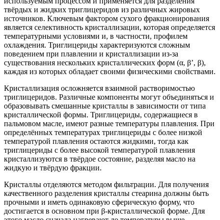
используемым процессом и применяется для разделения
твёрдых и жидких триглицеридов из различных жировых
источников. Ключевым фактором сухого фракционирования
является селективность кристаллизации, которая определяется
температурными условиями и, в частности, профилем
охлаждения. Триглицериды характеризуются сложным
поведением при плавлении и кристаллизации из-за
существования нескольких кристаллических форм (α, β’, β),
каждая из которых обладает своими физическими свойствами.
Кристаллизация осложняется взаимной растворимостью
триглицеридов. Различные компоненты могут объединяться и
образовывать смешанные кристаллы в зависимости от типа
кристаллической формы. Триглицериды, содержащиеся в
пальмовом масле, имеют разные температуры плавления. При
определённых температурах триглицериды с более низкой
температурой плавления остаются жидкими, тогда как
триглицериды с более высокой температурой плавления
кристаллизуются в твёрдое состояние, разделяя масло на
жидкую и твёрдую фракции.
Кристаллы отделяются методом фильтрации. Для получения
качественного разделения кристаллы стеарина должны быть
прочными и иметь одинаковую сферическую форму, что
достигается в основном при β-кристаллической форме. Для
этого масло сначала нагревают до температуры выше