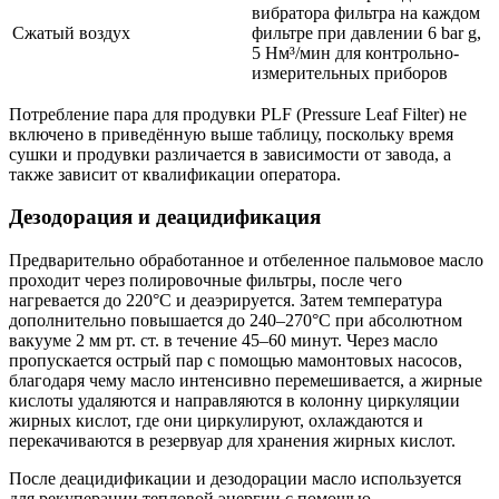
вибратора фильтра на каждом
Сжатый воздух
фильтре при давлении 6 bar g,
5 Нм³/мин для контрольно-
измерительных приборов
Потребление пара для продувки PLF (Pressure Leaf Filter) не
включено в приведённую выше таблицу, поскольку время
сушки и продувки различается в зависимости от завода, а
также зависит от квалификации оператора.
Дезодорация и деацидификация
Предварительно обработанное и отбеленное пальмовое масло
проходит через полировочные фильтры, после чего
нагревается до 220°C и деаэрируется. Затем температура
дополнительно повышается до 240–270°C при абсолютном
вакууме 2 мм рт. ст. в течение 45–60 минут. Через масло
пропускается острый пар с помощью мамонтовых насосов,
благодаря чему масло интенсивно перемешивается, а жирные
кислоты удаляются и направляются в колонну циркуляции
жирных кислот, где они циркулируют, охлаждаются и
перекачиваются в резервуар для хранения жирных кислот.
После деацидификации и дезодорации масло используется
для рекуперации тепловой энергии с помощью