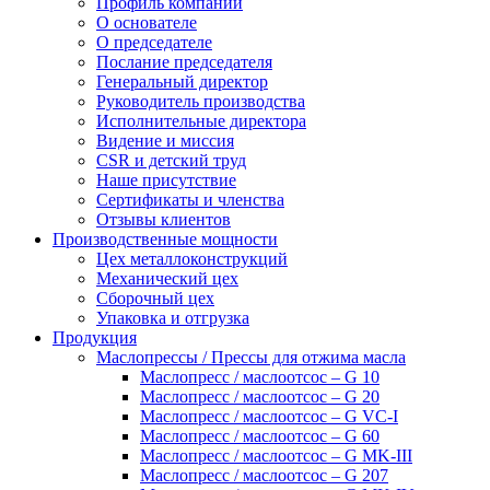
Профиль компании
О основателе
О председателе
Послание председателя
Генеральный директор
Руководитель производства
Исполнительные директора
Видение и миссия
CSR и детский труд
Наше присутствие
Сертификаты и членства
Отзывы клиентов
Производственные мощности
Цех металлоконструкций
Механический цех
Сборочный цех
Упаковка и отгрузка
Продукция
Маслопрессы / Прессы для отжима масла
Маслопресс / маслоотсос – G 10
Маслопресс / маслоотсос – G 20
Маслопресс / маслоотсос – G VC-I
Маслопресс / маслоотсос – G 60
Маслопресс / маслоотсос – G MK-III
Маслопресс / маслоотсос – G 207