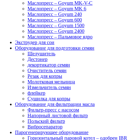
Маслопресс – Goyum MK-V-C
Маслопресс – Goyum MK 6
Маслопресс – Goyum 240
Маслопресс – Goyum 600
Маслопресс – Goyum 1500
Маслопресс – Goyum 2400
Маслопресс – Пальмовое ядро
Экструдер для сои
Оборудование для подготовки семян
Шелушитель
Дестонер
декортикатор семян
Очиститель семян
Резак для копры
Молотковая мельница
Измельчитель семян
флейкер
Сушилка для копры
Оборудование для фильтрации масла
Фильтр-пресс с насосом
Напорный листовой фильтр
Польский фильтр
Вибросепаратор
Парогенерирующее оборудование
Горизонтальный паровой котел – одобрен IBR