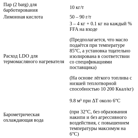
Пар (2 barg) для
10 кг/т
барботирования
Лимонная кислота
50 – 90 г/т
3 – 4 кг + 0.1 кг на каждый %
FFA на входе
(Предполагается, что масло
подаётся при температуре
85°C, а установка тщательно
Расход LDO для
изолирована в соответствии
термомасляного нагревателя
со спецификациями
поставщика)
(На основе лёгкого топлива с
низшей теплотворной
способностью 10 200 Ккал/кг)
9.8 м³ при ΔT около 6°C
(при 32°C, без образования
Барометрическая
накипи и без агрессивного
охлаждающая вода
воздействия, с повышением
температуры максимум на
6°C)