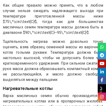
Как общее правило можно принять, что в любом
случае нельзя ожидать надлежащего выхода при
температуре приготовленной массы ниже
$75\,^\circ\text{C}$, тогда как для большинства
масличных семян температура массы должна быть в
диапазоне $90\,^\circ\text{C}–95\,^\circ\text{C}$.
Тщательность нагрева можно довольно точно
оценить, взяв образец семенной массы из варочного
котла голыми руками. Температура должна быть
настолько высокой, чтобы не допускать более чем
кратковременного удержания. При сильном сжатии в
руке масса должна образовывать компактный комок,
не рассыпающийся, и масло должно свободно
выделяться между пальцами.
Нагревательные котлы
Варка масличных семян обычно производится в
нагревательных котлах или в пропарочных желобах.