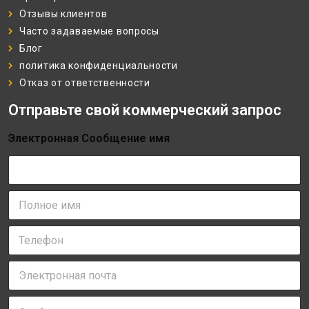
Отзывы клиентов
Часто задаваемые вопросы
Блог
политика конфиденциальности
Отказ от ответственности
Отправьте свой коммерческий запрос
Электронная Сообщение имя
П
о
л
Т
н
е
о
л
е
Э
е
и
л
ф
м
е
о
я
С
к