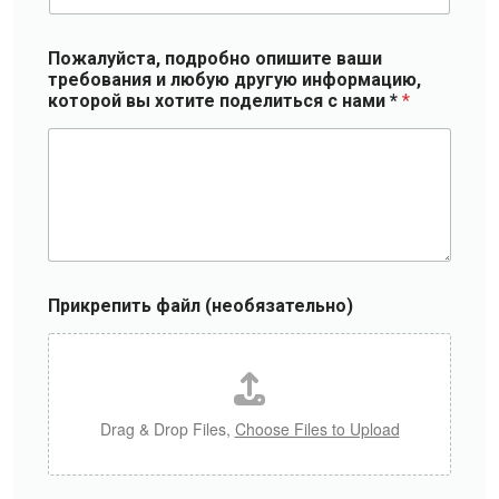
*
р
а
Пожалуйста, подробно опишите ваши
н
требования и любую другую информацию,
у
которой вы хотите поделиться с нами *
*
*
Прикрепить файл (необязательно)
Drag & Drop Files,
Choose Files to Upload