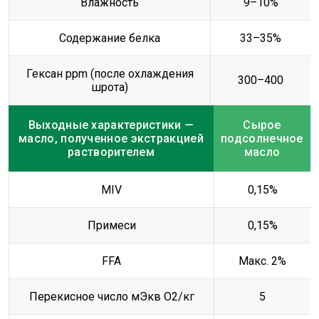
Влажность
9–10%
Содержание белка
33–35%
Гексан ppm (после охлаждения
300–400
шрота)
Выходные характеристики —
Сырое
масло, полученное экстракцией
подсолнечное
растворителем
масло
MIV
0,15%
Примеси
0,15%
FFA
Макс. 2%
Перекисное число мЭкв O2/кг
5