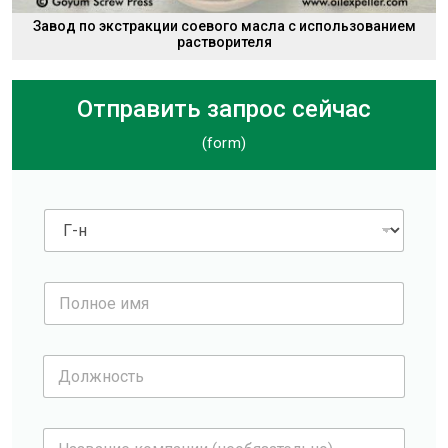
Завод по экстракции соевого масла с использованием
растворителя
Отправить запрос сейчас
(form)
Г
-
н
*
П
о
л
н
Д
о
о
е
л
и
ж
м
Н
н
я