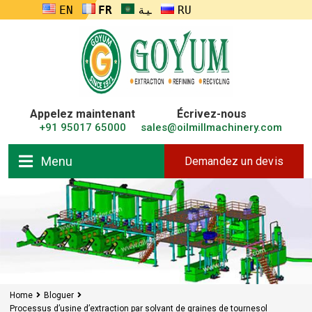
ENGLISH
FRANÇAIS
العربية
RUSSIA
Appelez maintenant
Écrivez-nous
+91 95017 65000
sales@oilmillmachinery.com
Menu
Demandez un devis
Home
Bloguer
Processus d’usine d’extraction par solvant de graines de tournesol