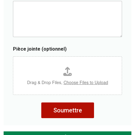
e
l
)
Pièce jointe (optionnel)
Drag & Drop Files,
Choose Files to Upload
Soumettre