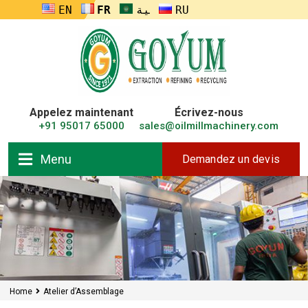
ENGLISH
FRANÇAIS
العربية
RUSSIA
Appelez maintenant
Écrivez-nous
+91 95017 65000
sales@oilmillmachinery.com
Menu
Demandez un devis
Home
Atelier d’Assemblage