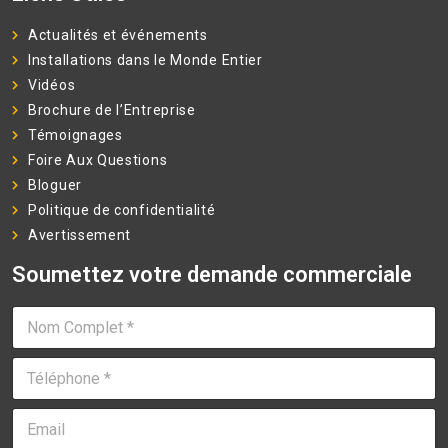
Actualités et événements
Installations dans le Monde Entier
Vidéos
Brochure de l’Entreprise
Témoignages
Foire Aux Questions
Bloguer
Politique de confidentialité
Avertissement
Soumettez votre demande commerciale
N
o
m
T
C
é
o
l
m
E
é
p
m
p
l