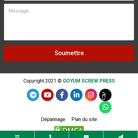
a
h
e
M
i
o
t
e
l
n
*
s
*
e
*
s
*
a
*
g
e
*
Soumettre
Copyright 2021 ©
GOYUM SCREW PRESS
Dépannage
Plan du site