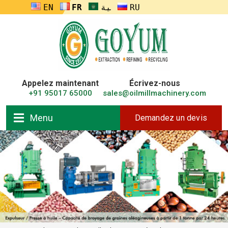
ENGLISH
FRANÇAIS
العربية
RUSSIA
Appelez maintenant
Écrivez-nous
+91 95017 65000
sales@oilmillmachinery.com
Menu
Demandez un devis