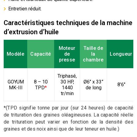
Entretien réduit.
Caractéristiques techniques de la machine
d’extrusion d’huile
Moteur
Taille de
Modèle
Capacité
de
la
Longueur
presse
chambre
Triphasé,
GOYUM
8 – 10
30 HP,
Ø6″ x 33”
8’6″
MK-III
TPD
*
1440
de long
tr/min
*(TPD signifie tonne par jour (sur 24 heures) de capacité
de trituration des graines oléagineuses. La capacité réelle
de trituration peut varier en fonction de la densité des
graines et des noix ainsi que de leur teneur en huile.)