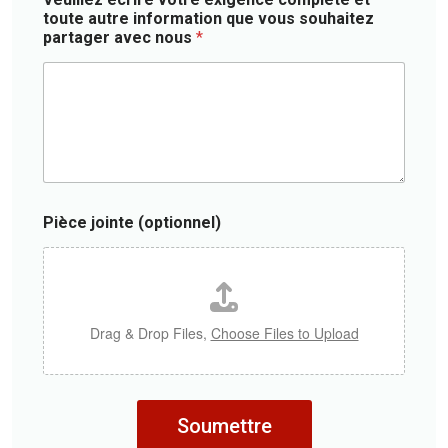
f
t
o
toute autre information que vous souhaitez
)
r
n
partager avec nous
*
y
n
*
e
l
)
Pièce jointe (optionnel)
Drag & Drop Files,
Choose Files to Upload
Soumettre