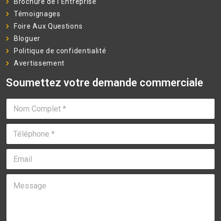
Brochure de l’Entreprise
Témoignages
Foire Aux Questions
Bloguer
Politique de confidentialité
Avertissement
Soumettez votre demande commerciale
N
o
m
T
C
é
o
l
m
E
é
p
m
p
l
a
h
e
M
i
o
t
e
l
n
*
s
*
e
*
s
*
a