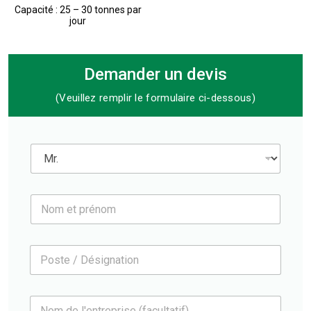
Capacité : 25 – 30 tonnes par
jour
Demander un devis
(Veuillez remplir le formulaire ci-dessous)
M
r
.
*
N
o
m
e
P
t
o
p
s
r
t
é
N
e
n