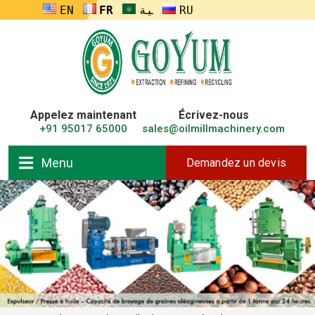
ENGLISH
FRANÇAIS
العربية
RUSSIA
Appelez maintenant
Écrivez-nous
+91 95017 65000
sales@oilmillmachinery.com
Menu
Demandez un devis