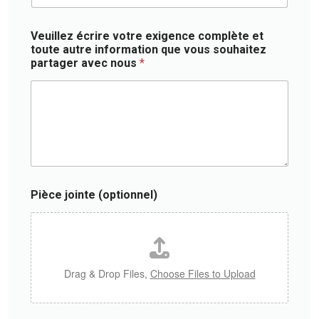
p
t
u
t
i
n
i
Veuillez écrire votre exigence complète et
f
t
o
toute autre information que vous souhaitez
)
r
n
partager avec nous
*
y
n
*
e
l
)
Pièce jointe (optionnel)
Drag & Drop Files,
Choose Files to Upload