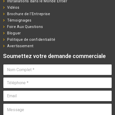
Installations dans le Monde Entier
Vidéos
Brochure de l’Entreprise
Témoignages
Foire Aux Questions
Bloguer
Politique de confidentialité
Avertissement
Soumettez votre demande commerciale
N
o
m
T
C
é
o
l
m
E
é
p
m
p
l
a
h
e
M
i
o
t
e
l
n