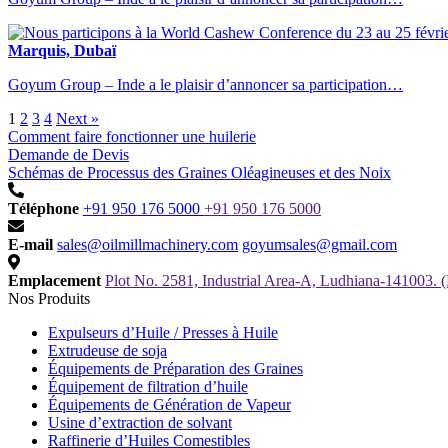
Marquis, Dubaï
Goyum Group – Inde a le plaisir d’annoncer sa participation…
1
2
3
4
Next »
Comment faire fonctionner une huilerie
Demande de Devis
Schémas de Processus des Graines Oléagineuses et des Noix
Téléphone
+91 950 176 5000
+91 950 176 5000
E-mail
sales@oilmillmachinery.com
goyumsales@gmail.com
Emplacement
Plot No. 2581, Industrial Area-A, Ludhiana-141003.
Nos Produits
Expulseurs d’Huile / Presses à Huile
Extrudeuse de soja
Équipements de Préparation des Graines
Équipement de filtration d’huile
Équipements de Génération de Vapeur
Usine d’extraction de solvant
Raffinerie d’Huiles Comestibles