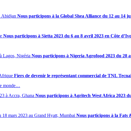
Nous participons à la Global Shea Alliance du 12 au 14 j
Nous participons à Sietta 2023 du 6 au 8 avril 2023 en Côte d’Ivo
Nous participons à Nigeria Agrofood 2023 du 28 a
Fiers de devenir le représentant commercial de TNL Tecnal
t le monde…
Nous participons à Agritech West Africa 2023 d
Nous participons à la Fats