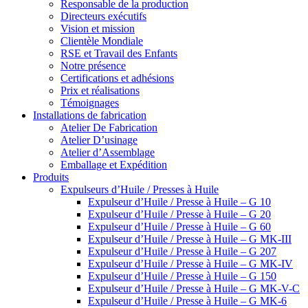
Responsable de la production
Directeurs exécutifs
Vision et mission
Clientèle Mondiale
RSE et Travail des Enfants
Notre présence
Certifications et adhésions
Prix et réalisations
Témoignages
Installations de fabrication
Atelier De Fabrication
Atelier D’usinage
Atelier d’Assemblage
Emballage et Expédition
Produits
Expulseurs d’Huile / Presses à Huile
Expulseur d’Huile / Presse à Huile – G 10
Expulseur d’Huile / Presse à Huile – G 20
Expulseur d’Huile / Presse à Huile – G 60
Expulseur d’Huile / Presse à Huile – G MK-III
Expulseur d’Huile / Presse à Huile – G 207
Expulseur d’Huile / Presse à Huile – G MK-IV
Expulseur d’Huile / Presse à Huile – G 150
Expulseur d’Huile / Presse à Huile – G MK-V-C
Expulseur d’Huile / Presse à Huile – G MK-6