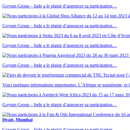
Goyum Group – Inde a le plaisir d’annoncer sa participation…
Goyum Group – Inde a le plaisir d’annoncer sa participation…
Goyum Group – Inde a le plaisir d’annoncer sa participation…
Goyum Group – Inde a le plaisir d’annoncer sa participation…
Voici quelques informations importantes. L’Afrique se transforme, e
Goyum Group – Inde a le plaisir d’annoncer sa participation…
Hyatt, Mumbai
Goyum Group – Inde a le plaisir d’annoncer sa participation…