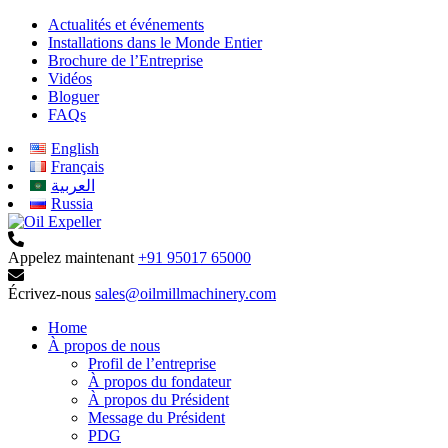
Actualités et événements
Installations dans le Monde Entier
Brochure de l’Entreprise
Vidéos
Bloguer
FAQs
English
Français
العربية
Russia
Appelez maintenant
+91 95017 65000
Écrivez-nous
sales@oilmillmachinery.com
Home
À propos de nous
Profil de l’entreprise
À propos du fondateur
À propos du Président
Message du Président
PDG