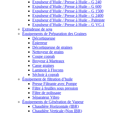
Expulseur d’Huile / Presse à Huile – G 240
Expulseur d’Huile / Presse à Huile – G 600
Expulseur d’Huile / Presse à Huile – G 1500
Expulseur d’Huile / Presse à Huile – G 2400
Expulseur d’Huile / Presse à Huile – Palmiste
Expulseur d’Huile / Presse à Huile – G VC-1
Extrudeuse de soja
Équipements de Préparation des Graines
Décortiqueuse
Épierreur
Décortiqueuse de graines
Nettoyeur de grains
Coupe coprah
Broyeur à Marteaux
Casse graines
Laminoir à Flocons
Séchoir à coprah
Équipement de filtration d’huile
Presse Filtrante avec Pompe
Filtre à feuilles sous pression
Filtre de polissage
Séparateur Vibro
Équipements de Génération de Vapeur
Chaudière Horizontale (IBR)
Chaudière Verticale (Non IBR)