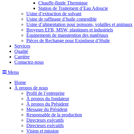
Chauffe-fluide Thermique
Station de Traitement d’Eau Adoucie
Usine d’extraction de solvant
Usine de raffinage d’huile comestible
Usine d’alimentation pour poissons, volailles et animaux
Broyeurs EFB, MSW, plastiques et industriels
Équipements de manutention des matériaux
Pièces de Rechange pour Expulseur d’Huile
Services
Qualité
Carrière
Contactez-nous
Menu
Home
À propos de nous
Profil de l’entreprise
À propos du fondateur
À propos du Président
Message du Président
Responsable de la production
Directeurs exécutifs
Directeurs exécutifs
Vision et mission