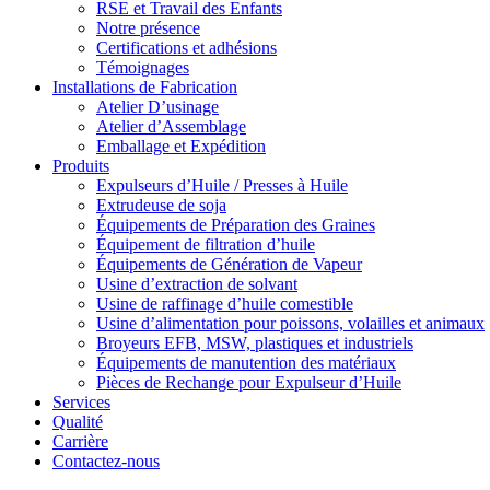
RSE et Travail des Enfants
Notre présence
Certifications et adhésions
Témoignages
Installations de Fabrication
Atelier D’usinage
Atelier d’Assemblage
Emballage et Expédition
Produits
Expulseurs d’Huile / Presses à Huile
Extrudeuse de soja
Équipements de Préparation des Graines
Équipement de filtration d’huile
Équipements de Génération de Vapeur
Usine d’extraction de solvant
Usine de raffinage d’huile comestible
Usine d’alimentation pour poissons, volailles et animaux
Broyeurs EFB, MSW, plastiques et industriels
Équipements de manutention des matériaux
Pièces de Rechange pour Expulseur d’Huile
Services
Qualité
Carrière
Contactez-nous