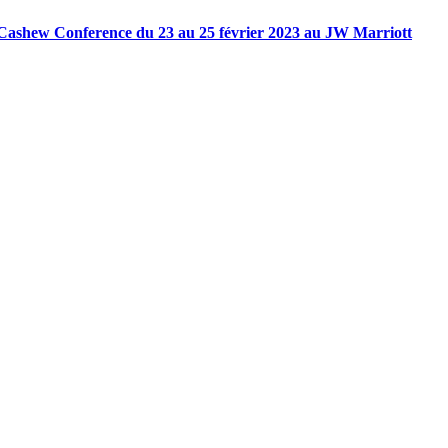
 Cashew Conference du 23 au 25 février 2023 au JW Marriott