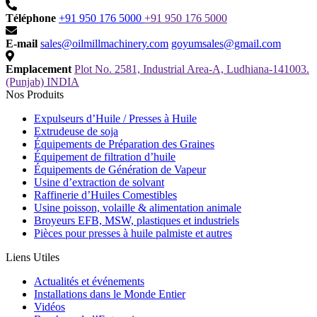
Téléphone
+91 950 176 5000
+91 950 176 5000
E-mail
sales@oilmillmachinery.com
goyumsales@gmail.com
Emplacement
Plot No. 2581, Industrial Area-A, Ludhiana-141003.
(Punjab) INDIA
Nos Produits
Expulseurs d’Huile / Presses à Huile
Extrudeuse de soja
Équipements de Préparation des Graines
Équipement de filtration d’huile
Équipements de Génération de Vapeur
Usine d’extraction de solvant
Raffinerie d’Huiles Comestibles
Usine poisson, volaille & alimentation animale
Broyeurs EFB, MSW, plastiques et industriels
Pièces pour presses à huile palmiste et autres
Liens Utiles
Actualités et événements
Installations dans le Monde Entier
Vidéos