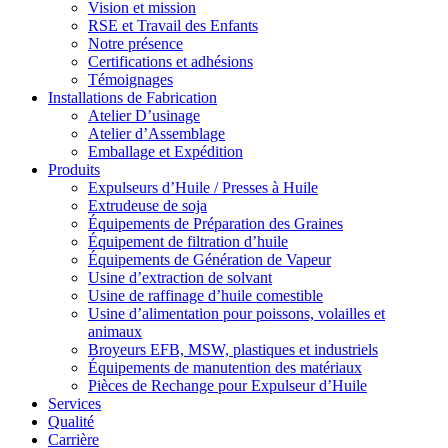
Vision et mission
RSE et Travail des Enfants
Notre présence
Certifications et adhésions
Témoignages
Installations de Fabrication
Atelier D’usinage
Atelier d’Assemblage
Emballage et Expédition
Produits
Expulseurs d’Huile / Presses à Huile
Extrudeuse de soja
Équipements de Préparation des Graines
Équipement de filtration d’huile
Équipements de Génération de Vapeur
Usine d’extraction de solvant
Usine de raffinage d’huile comestible
Usine d’alimentation pour poissons, volailles et
animaux
Broyeurs EFB, MSW, plastiques et industriels
Équipements de manutention des matériaux
Pièces de Rechange pour Expulseur d’Huile
Services
Qualité
Carrière