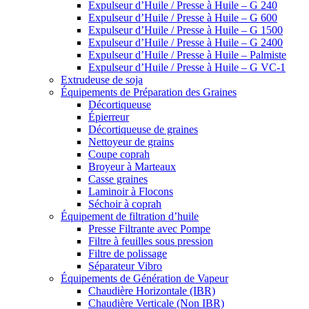
Expulseur d’Huile / Presse à Huile – G 240
Expulseur d’Huile / Presse à Huile – G 600
Expulseur d’Huile / Presse à Huile – G 1500
Expulseur d’Huile / Presse à Huile – G 2400
Expulseur d’Huile / Presse à Huile – Palmiste
Expulseur d’Huile / Presse à Huile – G VC-1
Extrudeuse de soja
Équipements de Préparation des Graines
Décortiqueuse
Épierreur
Décortiqueuse de graines
Nettoyeur de grains
Coupe coprah
Broyeur à Marteaux
Casse graines
Laminoir à Flocons
Séchoir à coprah
Équipement de filtration d’huile
Presse Filtrante avec Pompe
Filtre à feuilles sous pression
Filtre de polissage
Séparateur Vibro
Équipements de Génération de Vapeur
Chaudière Horizontale (IBR)
Chaudière Verticale (Non IBR)