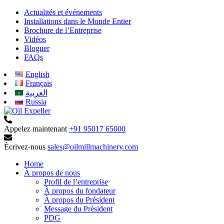
Actualités et événements
Installations dans le Monde Entier
Brochure de l’Entreprise
Vidéos
Bloguer
FAQs
English
Français
العربية
Russia
Appelez maintenant
+91 95017 65000
Écrivez-nous
sales@oilmillmachinery.com
Home
À propos de nous
Profil de l’entreprise
À propos du fondateur
À propos du Président
Message du Président
PDG