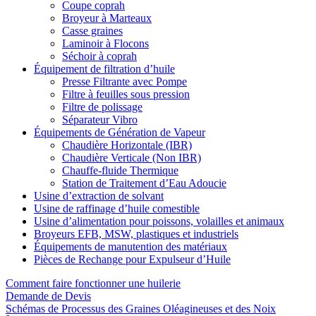
Coupe coprah
Broyeur à Marteaux
Casse graines
Laminoir à Flocons
Séchoir à coprah
Équipement de filtration d’huile
Presse Filtrante avec Pompe
Filtre à feuilles sous pression
Filtre de polissage
Séparateur Vibro
Équipements de Génération de Vapeur
Chaudière Horizontale (IBR)
Chaudière Verticale (Non IBR)
Chauffe-fluide Thermique
Station de Traitement d’Eau Adoucie
Usine d’extraction de solvant
Usine de raffinage d’huile comestible
Usine d’alimentation pour poissons, volailles et animaux
Broyeurs EFB, MSW, plastiques et industriels
Équipements de manutention des matériaux
Pièces de Rechange pour Expulseur d’Huile
Comment faire fonctionner une huilerie
Demande de Devis
Schémas de Processus des Graines Oléagineuses et des Noix