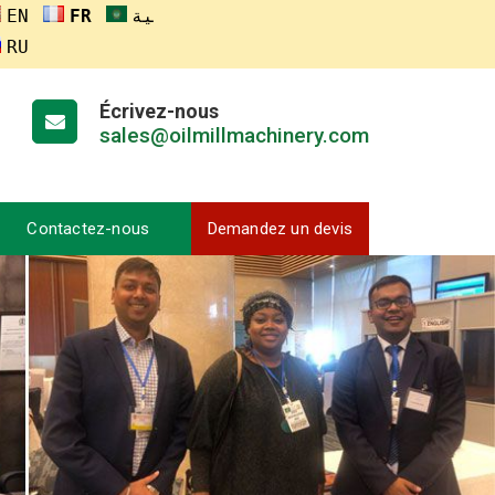
ENGLISH
FRANÇAIS
العربية
RUSSIA
Écrivez-nous
sales@oilmillmachinery.com
Contactez-nous
Demandez un devis