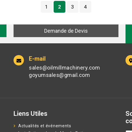
1
2
3
4
e
Demande de Devis
E-mail
sales@oilmillmachinery.com
goyumsales@gmail.com
Liens Utiles
S
c
Actualités et événements