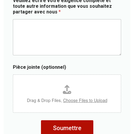
Veuillez écrire votre exigence complète et
f
t
o
toute autre information que vous souhaitez
)
r
n
partager avec nous
*
y
n
*
e
l
)
Pièce jointe (optionnel)
Drag & Drop Files,
Choose Files to Upload
Soumettre