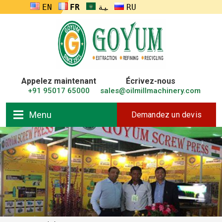
ENGLISH
FRANÇAIS
العربية
RUSSIA
Appelez maintenant
Écrivez-nous
+91 95017 65000
sales@oilmillmachinery.com
Menu
Demandez un devis