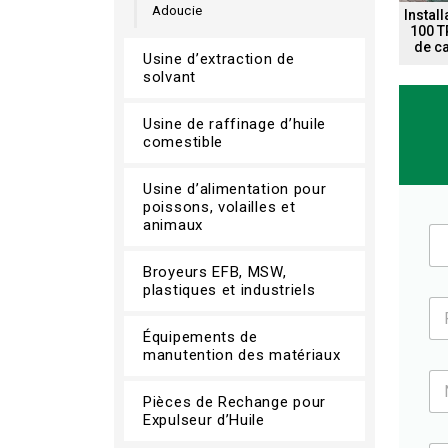
Adoucie
Install
100 T
de c
Usine d’extraction de
solvant
Usine de raffinage d’huile
comestible
Usine d’alimentation pour
poissons, volailles et
animaux
M
r
.
Broyeurs EFB, MSW,
*
plastiques et industriels
P
o
Équipements de
s
manutention des matériaux
t
N
e
o
/
Pièces de Rechange pour
m
D
Expulseur d’Huile
d
é