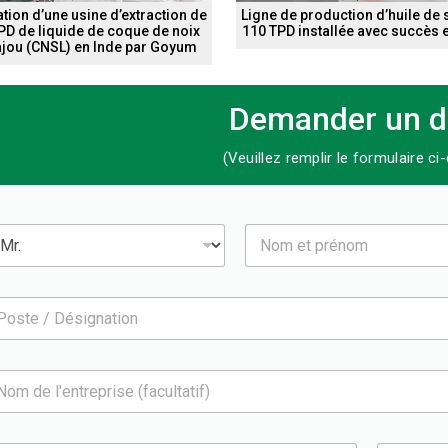
ation d’une usine d’extraction de
Ligne de production d’huile de 
PD de liquide de coque de noix
110 TPD installée avec succès 
ajou (CNSL) en Inde par Goyum
Demander un d
(Veuillez remplir le formulaire c
N
o
m
e
t
p
r
é
n
o
m
*