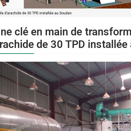
ile d’arachide de 30 TPD installée au Soudan
ne clé en main de transform
arachide de 30 TPD installée