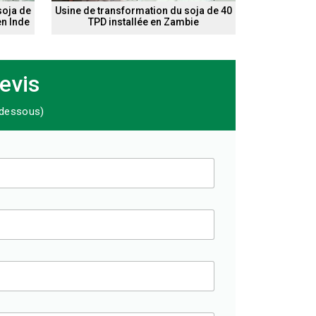
soja de
Usine de transformation du soja de 40
en Inde
TPD installée en Zambie
evis
i-dessous)