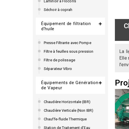
Laminoir à Flocons
Séchoir à coprah
Équipement de filtration
C
d’huile
Presse Filtrante avec Pompe
La l
Filtre à feuilles sous pression
Elle
Filtre de polissage
l’en
Séparateur Vibro
Pro
Équipements de Génération
de Vapeur
Chaudière Horizontale (IBR)
Chaudière Verticale (Non IBR)
Chauffe-fluide Thermique
Station de Traitement d’Eau