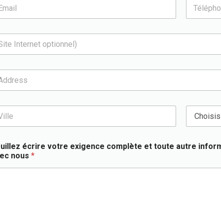
T
é
l
é
p
h
o
n
e
*
C
o
u
n
uillez écrire votre exigence complète et toute autre info
t
ec nous
*
r
y
*