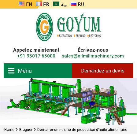
ENGLISH
FRANÇAIS
العربية
RUSSIA
Appelez maintenant
Écrivez-nous
+91 95017 65000
sales@oilmillmachinery.com
Menu
Demandez un devis
Home
Bloguer
Démarrer une usine de production d’huile alimentaire