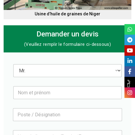
Usine d’huile de graines de Niger
Demander un devis
(Veuillez remplir le formulaire ci-dessous)
M
r
.
*
N
o
m
e
P
t
o
p
s
r
t
é
N
e
n