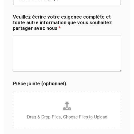
a
o
*
p
t
u
t
i
n
i
Veuillez écrire votre exigence complète et
f
t
o
toute autre information que vous souhaitez
)
r
n
partager avec nous
*
y
n
*
e
l
)
Pièce jointe (optionnel)
Drag & Drop Files,
Choose Files to Upload