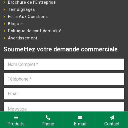
Brochure de l’Entreprise
Témoignages
Foire Aux Questions
Bloguer
Politique de confidentialité
Avertissement
Soumettez votre demande commerciale
N
o
m
T
C
é
o
l
m
E
é
p
m
p
l
a
h
e
M
i
o
t
e
l
n
*
s
*
e
*
s
Produits
Phone
E-mail
Contact
*
a