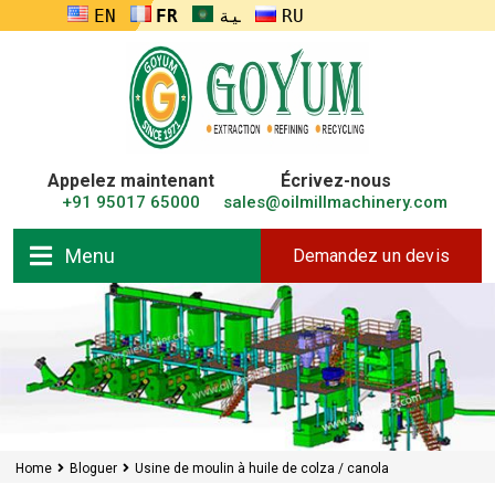
ENGLISH
FRANÇAIS
العربية
RUSSIA
Appelez maintenant
Écrivez-nous
+91 95017 65000
sales@oilmillmachinery.com
Menu
Demandez un devis
Home
Bloguer
Usine de moulin à huile de colza / canola