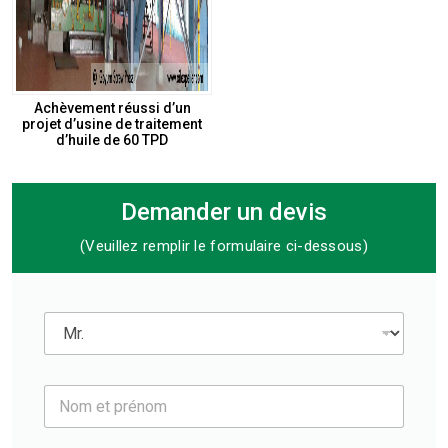
Achèvement réussi d’un
projet d’usine de traitement
d’huile de 60 TPD
Demander un devis
(Veuillez remplir le formulaire ci-dessous)
M
r
.
*
N
o
m