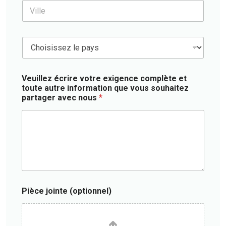
a
V
e
r
c
i
s
n
u
l
s
e
l
l
*
t
t
C
e
o
a
o
*
p
t
u
t
i
n
i
Veuillez écrire votre exigence complète et
f
t
o
toute autre information que vous souhaitez
)
r
n
partager avec nous
*
y
n
*
e
l
)
Pièce jointe (optionnel)