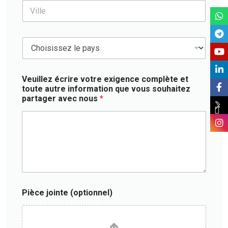
a
V
e
r
c
i
s
n
u
l
s
e
l
l
*
t
t
C
e
o
a
o
*
p
t
u
t
i
n
i
Veuillez écrire votre exigence complète et
f
t
o
toute autre information que vous souhaitez
)
r
n
partager avec nous
*
y
n
*
e
l
)
Pièce jointe (optionnel)