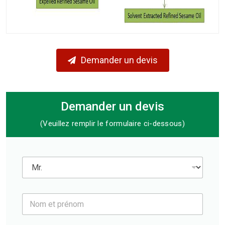
Demander un devis
Demander un devis
(Veuillez remplir le formulaire ci-dessous)
M
r
.
*
N
o
m