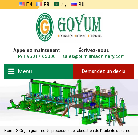
ENGLISH
FRANÇAIS
العربية
RUSSIA
Appelez maintenant
Écrivez-nous
+91 95017 65000
sales@oilmillmachinery.com
Menu
Demandez un devis
Home
Organigramme du processus de fabrication de l’huile de sesame